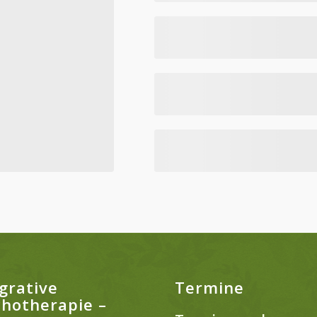
grative
Termine
chotherapie –